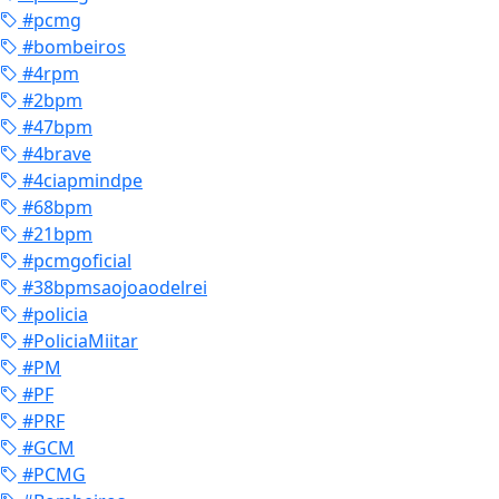
#pcmg
#bombeiros
#4rpm
#2bpm
#47bpm
#4brave
#4ciapmindpe
#68bpm
#21bpm
#pcmgoficial
#38bpmsaojoaodelrei
#policia
#PoliciaMiitar
#PM
#PF
#PRF
#GCM
#PCMG