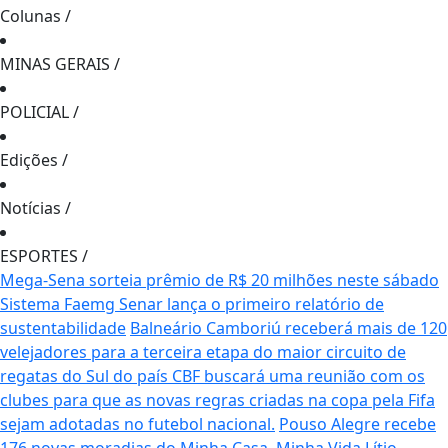
Colunas
/
MINAS GERAIS
/
POLICIAL
/
Edições
/
Notícias
/
ESPORTES
/
Mega-Sena sorteia prêmio de R$ 20 milhões neste sábado
Sistema Faemg Senar lança o primeiro relatório de
sustentabilidade
Balneário Camboriú receberá mais de 120
velejadores para a terceira etapa do maior circuito de
regatas do Sul do país
CBF buscará uma reunião com os
clubes para que as novas regras criadas na copa pela Fifa
sejam adotadas no futebol nacional.
Pouso Alegre recebe
176 novas moradias do Minha Casa, Minha Vida
Lítio