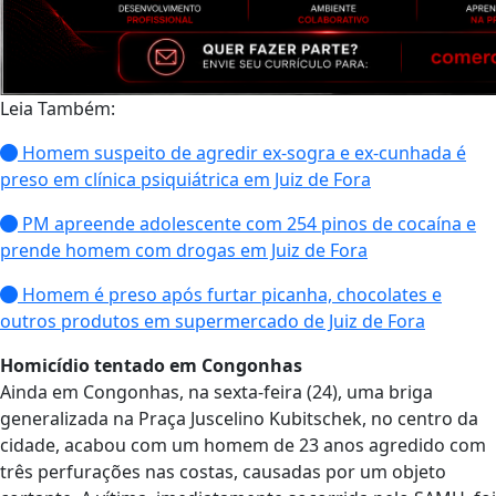
Leia Também:
Homem suspeito de agredir ex-sogra e ex-cunhada é
preso em clínica psiquiátrica em Juiz de Fora
PM apreende adolescente com 254 pinos de cocaína e
prende homem com drogas em Juiz de Fora
Homem é preso após furtar picanha, chocolates e
outros produtos em supermercado de Juiz de Fora
Homicídio tentado em Congonhas
Ainda em Congonhas, na sexta-feira (24), uma briga
generalizada na Praça Juscelino Kubitschek, no centro da
cidade, acabou com um homem de 23 anos agredido com
três perfurações nas costas, causadas por um objeto