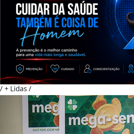
/
+ Lidas
/