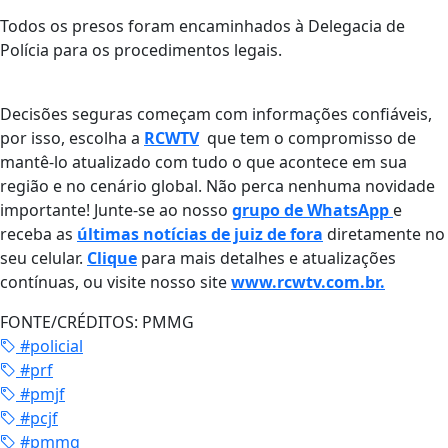
Todos os presos foram encaminhados à Delegacia de
Polícia para os procedimentos legais.
Decisões seguras começam com informações confiáveis,
por isso, escolha a
RCWTV
que tem o compromisso de
mantê-lo atualizado com tudo o que acontece em sua
região e no cenário global. Não perca nenhuma novidade
importante! Junte-se ao nosso
grupo de WhatsApp
e
receba as
últimas notícias de juiz de fora
diretamente no
seu celular.
Clique
para mais detalhes e atualizações
contínuas, ou visite nosso site
www.rcwtv.com.br.
FONTE/CRÉDITOS:
PMMG
#policial
#prf
#pmjf
#pcjf
#pmmg