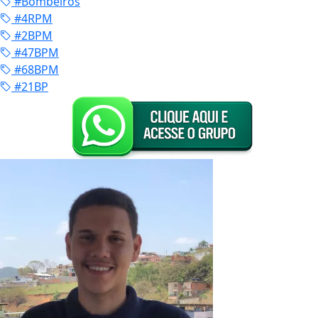
#Bombeiros
#4RPM
#2BPM
#47BPM
#68BPM
#21BP