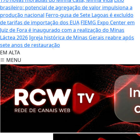
brasileiro: potencial de agregação de valor impulsiona a
produção nacional
Ferro-gusa de Sete Lagoas é excluído
de tarifas de importação dos EUA
FIEMG Expo Center em
Juiz de Fora é inaugurado com a realização do Minas
Láctea 2026
Igreja histórica de Minas Gerais reabre após
sete anos de restauração
EM ALTA
MENU