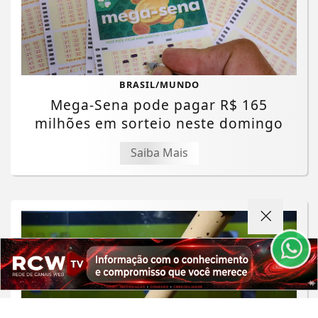
BRASIL/MUNDO
Mega-Sena pode pagar R$ 165
milhões em sorteio neste domingo
Termos de Uso e Privacidade
Saiba Mais
Esse site utiliza cookies para melhorar sua
experiência de navegação. Ao continuar o acesso,
entendemos que você concorda com nossos Termos
de Uso e Privacidade.
PARA MAIS INFORMAÇÕES,
ACESSE NOSSOS TERMOS
CLICANDO AQUI
PROSSEGUIR