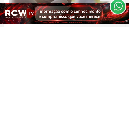
PARA MAIS INFORMAÇÕES,
ACESSE NOSSOS TERMOS
CLICANDO AQUI
PROSSEGUIR
SAÚDE
Moradores de São Paulo enfrentam
filas para receber vacina contra
sarampo
Saiba Mais