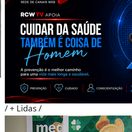
/
+ Lidas
/