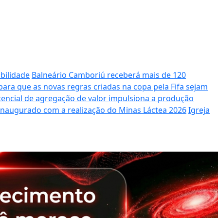
bilidade
Balneário Camboriú receberá mais de 120
ara que as novas regras criadas na copa pela Fifa sejam
potencial de agregação de valor impulsiona a produção
 inaugurado com a realização do Minas Láctea 2026
Igreja