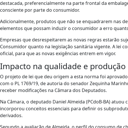
destacada, preferencialmente na parte frontal da embalagem.
consciente por parte do consumidor.
Adicionalmente, produtos que não se enquadrarem nas defin
elementos que possam induzir o consumidor a erro quanto 
Empresas que desrespeitarem as novas regras estarão suje
Consumidor quanto na legislação sanitária vigente. A lei c
oficial, para que as novas exigências entrem em vigor.
Impacto na qualidade e produção 
O projeto de lei que deu origem a esta norma foi aprovado 
com o PL 1769/19, de autoria do senador Zequinha Marinh
receber modificações na Câmara dos Deputados.
Na Câmara, o deputado Daniel Almeida (PCdoB-BA) atuou c
incorporou conceitos essenciais para definir os subprodut
derivados.
Segundo a avaliação de Almeida, o perfil do consumo de c