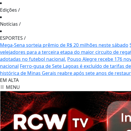
Edições
/
Notícias
/
ESPORTES
/
Mega-Sena sorteia prêmio de R$ 20 milhões neste sábado
velejadores para a terceira etapa do maior circuito de rega
adotadas no futebol nacional.
Pouso Alegre recebe 176 no
nacional
Ferro-gusa de Sete Lagoas é excluído de tarifas 
histórica de Minas Gerais reabre após sete anos de restau
EM ALTA
MENU