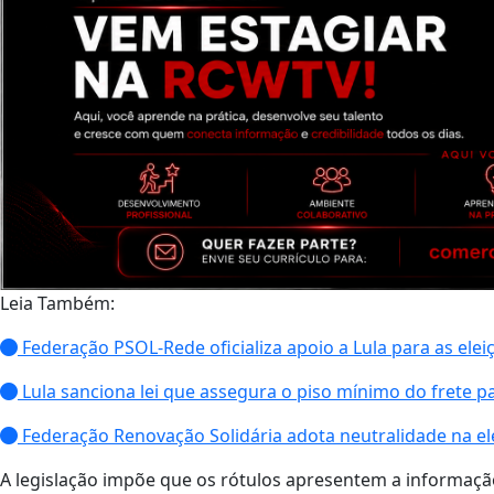
Leia Também:
Federação PSOL-Rede oficializa apoio a Lula para as elei
Lula sanciona lei que assegura o piso mínimo do frete p
Federação Renovação Solidária adota neutralidade na ele
A legislação impõe que os rótulos apresentem a informaç