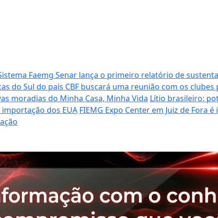
Sistema Faemg Senar lança o primeiro relatório de sustenta
tas do Sul do país
CBF buscará uma reunião com os clubes p
vas moradias do Minha Casa, Minha Vida
Lítio brasileiro: 
de importação dos EUA
FIEMG Expo Center em Juiz de Fora é
ração