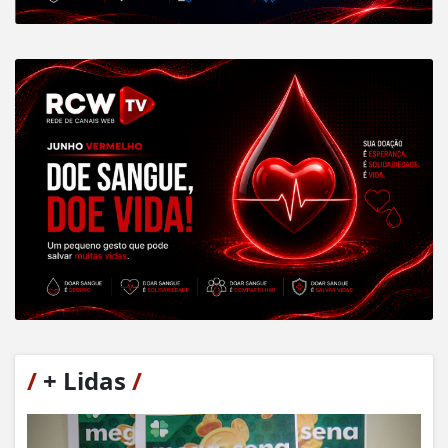
/
+ Lidas
/