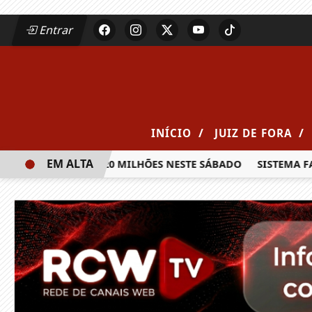
Entrar
/
/
INÍCIO
JUIZ DE FORA
EM ALTA
IA PRÊMIO DE R$ 20 MILHÕES NESTE SÁBADO
SISTEMA FAE