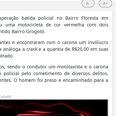
A-
A+
peração batida policial no Bairro Floresta em
tou uma motocicleta de cor vermelha com dois
ntido Bairro Grogotó.
antes e encontraram com o carona um invólucro
a análoga a crack e a quantia de R$20,00 em suas
ntrado.
dos, sendo o condutor um mototaxista e o carona
olicial pelo cometimento de diversos delitos,
centes. O homem foi preso e encaminhado para a
cidade