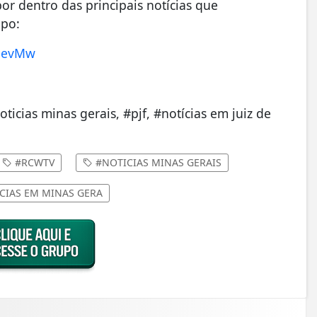
r dentro das principais notícias que
upo:
mSevMw
noticias minas gerais, #pjf, #notícias em juiz de
#RCWTV
#NOTICIAS MINAS GERAIS
CIAS EM MINAS GERA