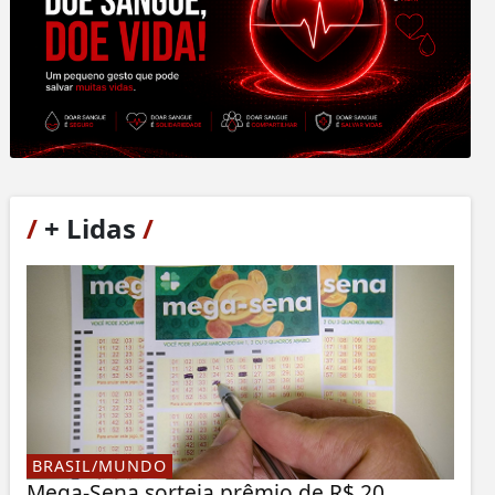
/
+ Lidas
/
BRASIL/MUNDO
Mega-Sena sorteia prêmio de R$ 20