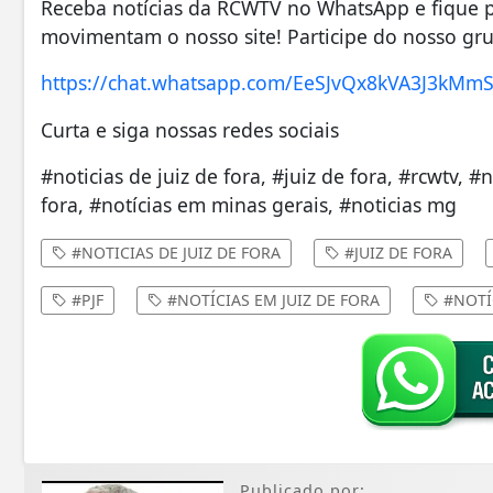
Receba notícias da RCWTV no WhatsApp e fique po
movimentam o nosso site! Participe do nosso gr
https://chat.whatsapp.com/EeSJvQx8kVA3J3kM
Curta e siga nossas redes sociais
#noticias de juiz de fora, #juiz de fora, #rcwtv, #
fora, #notícias em minas gerais, #noticias mg
#NOTICIAS DE JUIZ DE FORA
#JUIZ DE FORA
#PJF
#NOTÍCIAS EM JUIZ DE FORA
#NOTÍ
Publicado por: