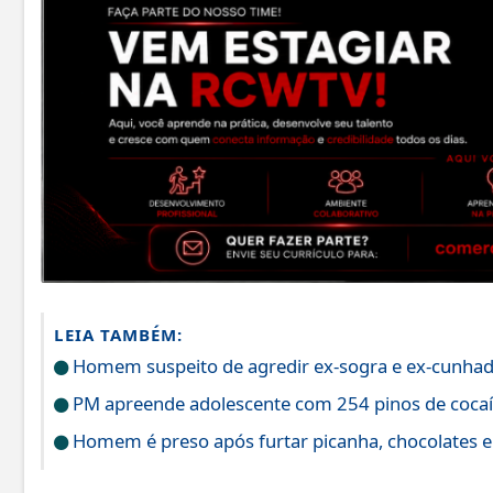
LEIA TAMBÉM:
Homem suspeito de agredir ex-sogra e ex-cunhada 
PM apreende adolescente com 254 pinos de coca
Homem é preso após furtar picanha, chocolates e