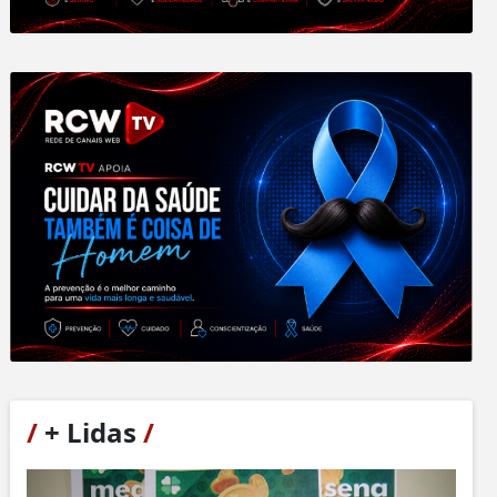
/
+ Lidas
/