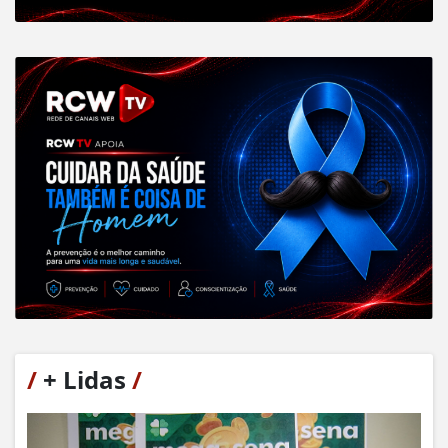
/
+ Lidas
/