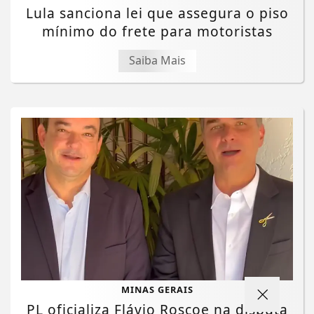
Lula sanciona lei que assegura o piso
mínimo do frete para motoristas
Saiba Mais
MINAS GERAIS
PL oficializa Flávio Roscoe na disputa
Termos de Uso e Privacidade