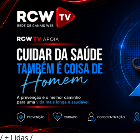
/
+ Lidas
/