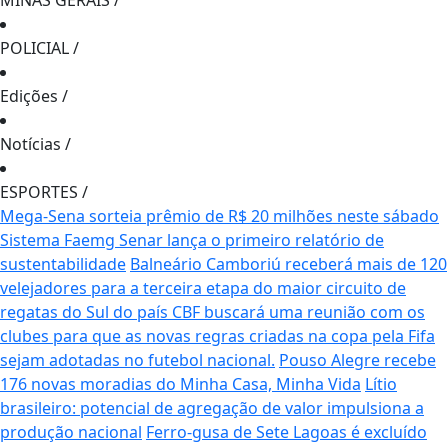
MINAS GERAIS
/
POLICIAL
/
Edições
/
Notícias
/
ESPORTES
/
Mega-Sena sorteia prêmio de R$ 20 milhões neste sábado
Sistema Faemg Senar lança o primeiro relatório de
sustentabilidade
Balneário Camboriú receberá mais de 120
velejadores para a terceira etapa do maior circuito de
regatas do Sul do país
CBF buscará uma reunião com os
clubes para que as novas regras criadas na copa pela Fifa
sejam adotadas no futebol nacional.
Pouso Alegre recebe
176 novas moradias do Minha Casa, Minha Vida
Lítio
brasileiro: potencial de agregação de valor impulsiona a
produção nacional
Ferro-gusa de Sete Lagoas é excluído