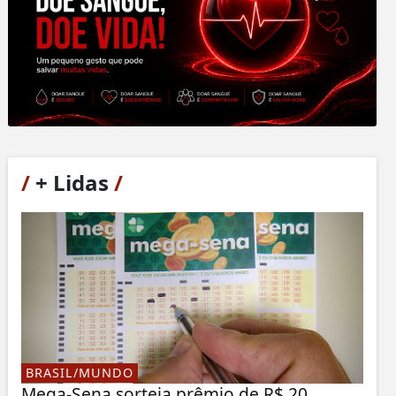
/
+ Lidas
/
BRASIL/MUNDO
Mega-Sena sorteia prêmio de R$ 20