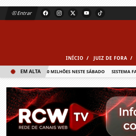
Entrar
/
/
INÍCIO
JUIZ DE FORA
EM ALTA
A PRÊMIO DE R$ 20 MILHÕES NESTE SÁBADO
SISTEMA FAEM