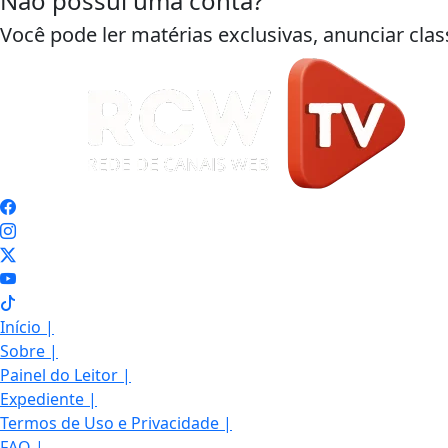
Não possui uma conta?
Você pode ler matérias exclusivas, anunciar clas
Início
|
Sobre
|
Painel do Leitor
|
Expediente
|
Termos de Uso e Privacidade
|
FAQ
|