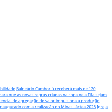
bilidade
Balneário Camboriú receberá mais de 120
ara que as novas regras criadas na copa pela Fifa sejam
potencial de agregação de valor impulsiona a produção
 inaugurado com a realização do Minas Láctea 2026
Igreja