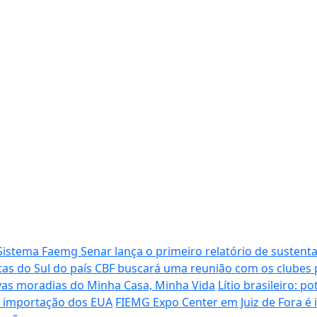
Sistema Faemg Senar lança o primeiro relatório de sustenta
tas do Sul do país
CBF buscará uma reunião com os clubes p
vas moradias do Minha Casa, Minha Vida
Lítio brasileiro: 
de importação dos EUA
FIEMG Expo Center em Juiz de Fora é