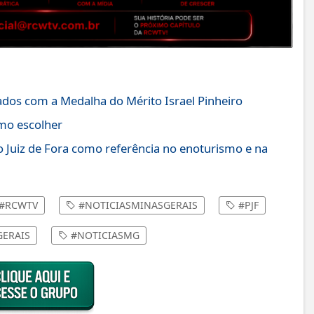
iados com a Medalha do Mérito Israel Pinheiro
omo escolher
o Juiz de Fora como referência no enoturismo e na
#RCWTV
#NOTICIASMINASGERAIS
#PJF
ERAIS
#NOTICIASMG