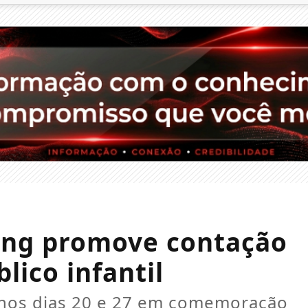
ing promove contação
lico infantil
 nos dias 20 e 27 em comemoração