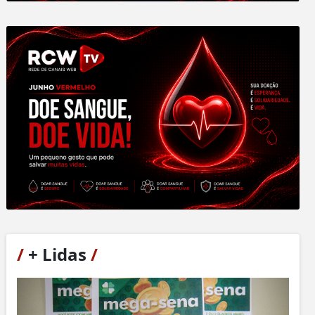
/
+ Lidas
/