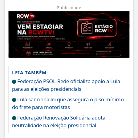
Publicidade
LEIA TAMBÉM:
Federação PSOL-Rede oficializa apoio a Lula
para as eleições presidenciais
Lula sanciona lei que assegura o piso mínimo
do frete para motoristas
Federação Renovação Solidária adota
neutralidade na eleição presidencial