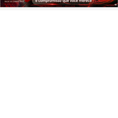
PROSSEGUIR
GIRO DE NOTÍCIAS
Sustentabilidade financeira em
hospitais filantrópicos
Saiba Mais