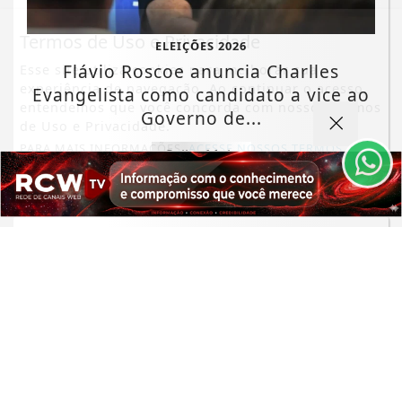
Termos de Uso e Privacidade
ELEIÇÕES 2026
Flávio Roscoe anuncia Charlles
Esse site utiliza cookies para melhorar sua
experiência de navegação. Ao continuar o acesso,
Evangelista como candidato a vice ao
entendemos que você concorda com nossos Termos
Governo de...
de Uso e Privacidade.
PARA MAIS INFORMAÇÕES,
ACESSE NOSSOS TERMOS
Saiba Mais
CLICANDO AQUI
PROSSEGUIR