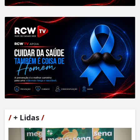
/
+ Lidas
/