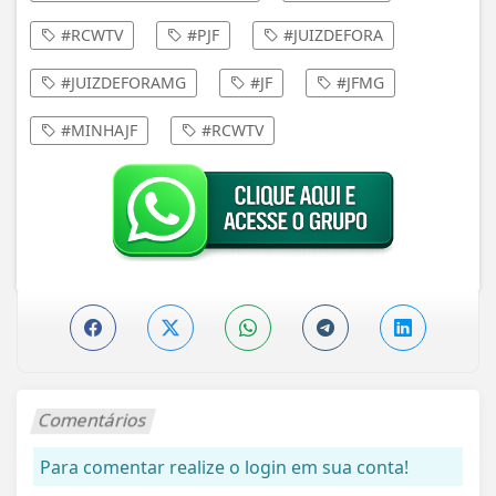
#RCWTV
#PJF
#JUIZDEFORA
#JUIZDEFORAMG
#JF
#JFMG
#MINHAJF
#RCWTV
Comentários
Para comentar realize o login em sua conta!