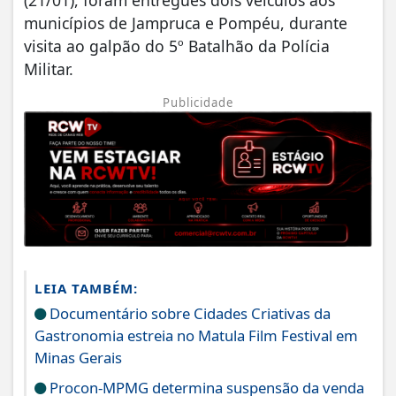
municípios de Jampruca e Pompéu, durante
visita ao galpão do 5º Batalhão da Polícia
Militar.
Publicidade
LEIA TAMBÉM:
Documentário sobre Cidades Criativas da
Gastronomia estreia no Matula Film Festival em
Minas Gerais
Procon-MPMG determina suspensão da venda