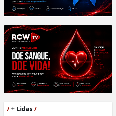
/
+ Lidas
/