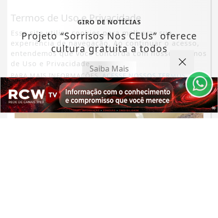
Termos de Uso e Privacidade
GIRO DE NOTÍCIAS
Esse site utiliza cookies para melhorar sua
Projeto “Sorrisos Nos CEUs” oferece
experiência de navegação. Ao continuar o acesso,
cultura gratuita a todos
entendemos que você concorda com nossos Termos
de Uso e Privacidade.
Saiba Mais
PARA MAIS INFORMAÇÕES,
ACESSE NOSSOS TERMOS
CLICANDO AQUI
PROSSEGUIR