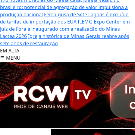
brasileiro: potencial de agregação de valor impulsiona a
produção nacional
Ferro-gusa de Sete Lagoas é excluído
de tarifas de importação dos EUA
FIEMG Expo Center em
Juiz de Fora é inaugurado com a realização do Minas
Láctea 2026
Igreja histórica de Minas Gerais reabre após
sete anos de restauração
EM ALTA
MENU