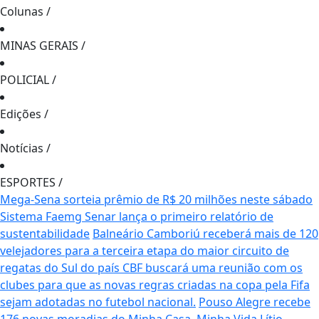
Colunas
/
MINAS GERAIS
/
POLICIAL
/
Edições
/
Notícias
/
ESPORTES
/
Mega-Sena sorteia prêmio de R$ 20 milhões neste sábado
Sistema Faemg Senar lança o primeiro relatório de
sustentabilidade
Balneário Camboriú receberá mais de 120
velejadores para a terceira etapa do maior circuito de
regatas do Sul do país
CBF buscará uma reunião com os
clubes para que as novas regras criadas na copa pela Fifa
sejam adotadas no futebol nacional.
Pouso Alegre recebe
176 novas moradias do Minha Casa, Minha Vida
Lítio