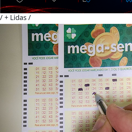
/
+ Lidas
/