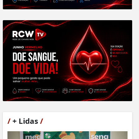
/
+ Lidas
/