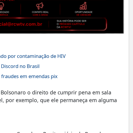
ado por contaminação de HIV
 Discord no Brasil
ar fraudes em emendas pix
a Bolsonaro o direito de cumprir pena em sala
ível, por exemplo, que ele permaneça em alguma