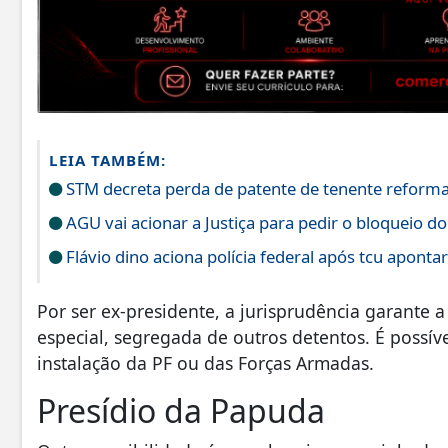
LEIA TAMBÉM:
STM decreta perda de patente de tenente reform
AGU vai acionar a Justiça para pedir o bloqueio do
Flávio dino aciona polícia federal após tcu apont
Por ser ex-presidente, a jurisprudência garante 
especial, segregada de outros detentos. É poss
instalação da PF ou das Forças Armadas.
Presídio da Papuda