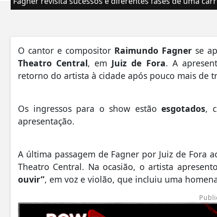
Fagner revisita sucessos e diferentes fases de uma ca
O cantor e compositor
Raimundo Fagner
se ap
Theatro Central
, em
Juiz de Fora
. A apresen
retorno do artista à cidade após pouco mais de t
Os ingressos para o show estão
esgotados
, 
apresentação.
A última passagem de Fagner por Juiz de Fora 
Theatro Central. Na ocasião, o artista apresent
ouvir”
, em voz e violão, que incluiu uma homen
Publi