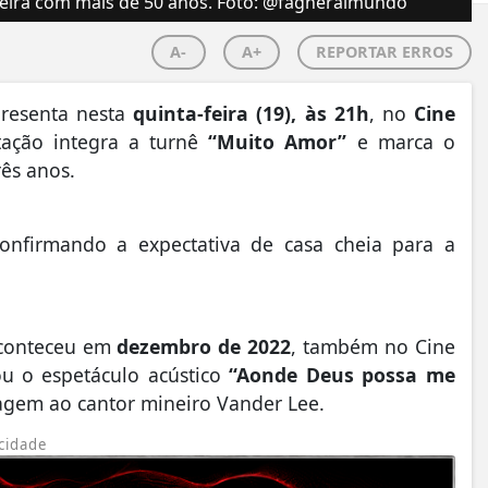
rreira com mais de 50 anos. Foto: @fagneraimundo
A-
A+
REPORTAR ERROS
resenta nesta
quinta-feira (19), às 21h
, no
Cine
tação integra a turnê
“Muito Amor”
e marca o
rês anos.
confirmando a expectativa de casa cheia para a
aconteceu em
dezembro de 2022
, também no Cine
ou o espetáculo acústico
“Aonde Deus possa me
agem ao cantor mineiro Vander Lee.
cidade