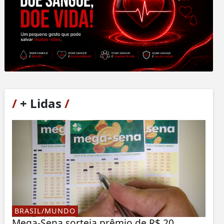
/
+ Lidas
/
BRASIL/MUNDO
Mega-Sena sorteia prêmio de R$ 20