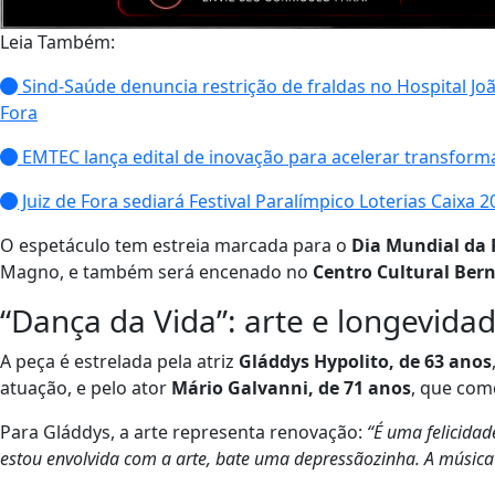
Leia Também:
Sind-Saúde denuncia restrição de fraldas no Hospital J
Fora
EMTEC lança edital de inovação para acelerar transforma
Juiz de Fora sediará Festival Paralímpico Loterias Caixa 
O espetáculo tem estreia marcada para o
Dia Mundial da 
Magno, e também será encenado no
Centro Cultural Be
“Dança da Vida”: arte e longevida
A peça é estrelada pela atriz
Gláddys Hypolito, de 63 anos
atuação, e pelo ator
Mário Galvanni, de 71 anos
, que com
Para Gláddys, a arte representa renovação:
“É uma felicida
estou envolvida com a arte, bate uma depressãozinha. A música é