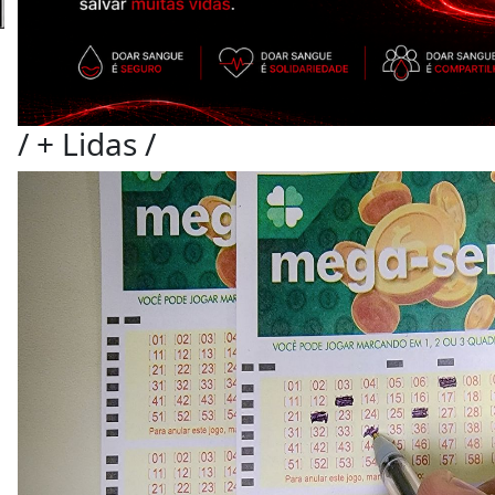
/
+ Lidas
/