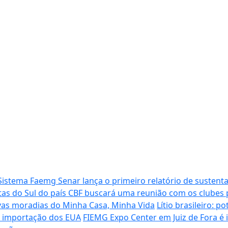
Sistema Faemg Senar lança o primeiro relatório de sustenta
tas do Sul do país
CBF buscará uma reunião com os clubes p
vas moradias do Minha Casa, Minha Vida
Lítio brasileiro: 
de importação dos EUA
FIEMG Expo Center em Juiz de Fora é