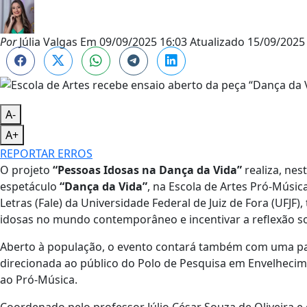
Por
Júlia Valgas
Em
09/09/2025 16:03
Atualizado
15/09/2025 
A-
A+
REPORTAR ERROS
O projeto
“Pessoas Idosas na Dança da Vida”
realiza, nes
espetáculo
“Dança da Vida”
, na Escola de Artes Pró-Música
Letras (Fale) da Universidade Federal de Juiz de Fora (UFJ
idosas no mundo contemporâneo e incentivar a reflexão so
Aberto à população, o evento contará também com uma pale
direcionada ao público do Polo de Pesquisa em Envelhecime
ao Pró-Música.
Coordenado pelo professor Júlio César Souza de Oliveira e 