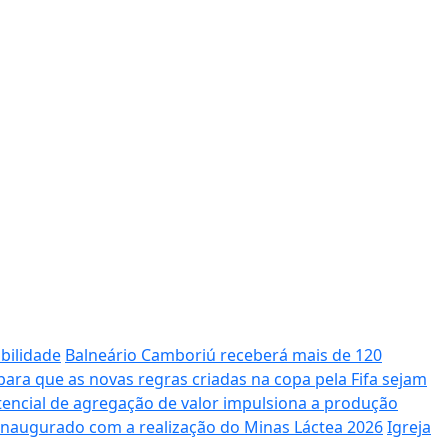
bilidade
Balneário Camboriú receberá mais de 120
ara que as novas regras criadas na copa pela Fifa sejam
potencial de agregação de valor impulsiona a produção
 inaugurado com a realização do Minas Láctea 2026
Igreja