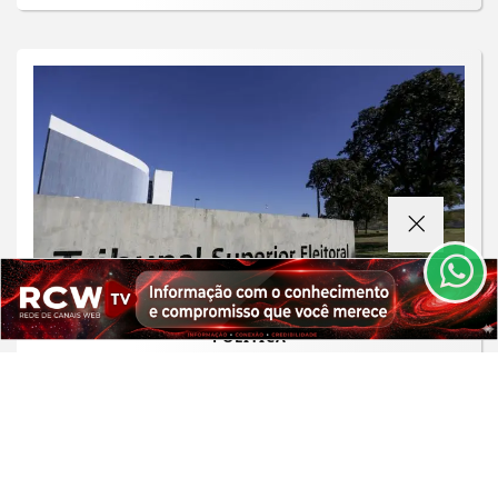
Termos de Uso e Privacidade
Esse site utiliza cookies para melhorar sua
experiência de navegação. Ao continuar o acesso,
entendemos que você concorda com nossos Termos
de Uso e Privacidade.
PARA MAIS INFORMAÇÕES,
ACESSE NOSSOS TERMOS
CLICANDO AQUI
PROSSEGUIR
POLÍTICA
TSE cria conselho para combater o
uso de inteligência artificial nas
eleições
Saiba Mais