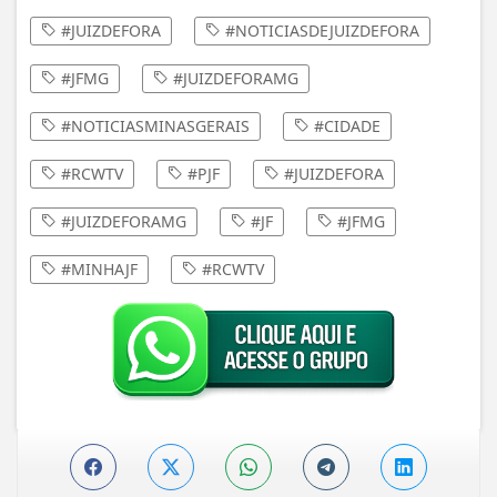
#JUIZDEFORA
#NOTICIASDEJUIZDEFORA
#JFMG
#JUIZDEFORAMG
#NOTICIASMINASGERAIS
#CIDADE
#RCWTV
#PJF
#JUIZDEFORA
#JUIZDEFORAMG
#JF
#JFMG
#MINHAJF
#RCWTV