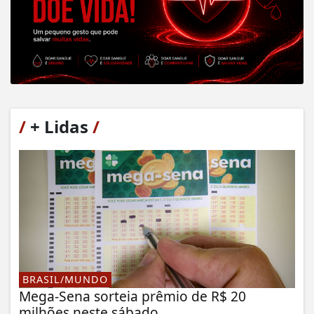
/
+ Lidas
/
BRASIL/MUNDO
Mega-Sena sorteia prêmio de R$ 20
milhões neste sábado