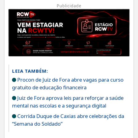
Publicidade
LEIA TAMBÉM:
Procon de Juiz de Fora abre vagas para curso
gratuito de educação financeira
Juiz de Fora aprova leis para reforçar a saúde
mental nas escolas e a segurança digital
Corrida Duque de Caxias abre celebrações da
“Semana do Soldado”