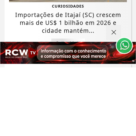
Termos de Uso e Privacidade
CURIOSIDADES
Importações de Itajaí (SC) crescem
Esse site utiliza cookies para melhorar sua
experiência de navegação. Ao continuar o acesso,
mais de US$ 1 bilhão em 2026 e
entendemos que você concorda com nossos Termos
cidade mantém...
de Uso e Privacidade.
PARA MAIS INFORMAÇÕES,
ACESSE NOSSOS TERMOS
Saiba Mais
CLICANDO AQUI
PROSSEGUIR