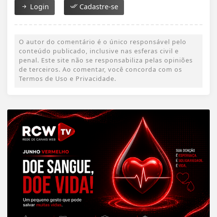
Login
Cadastre-se
O autor do comentário é o único responsável pelo
conteúdo publicado, inclusive nas esferas civil e
penal. Este site não se responsabiliza pelas opiniões
de terceiros. Ao comentar, você concorda com os
Termos de Uso e Privacidade.