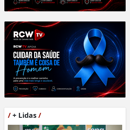
/
+ Lidas
/