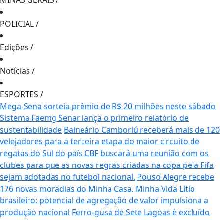
MINAS GERAIS
/
POLICIAL
/
Edições
/
Notícias
/
ESPORTES
/
Mega-Sena sorteia prêmio de R$ 20 milhões neste sábado
Sistema Faemg Senar lança o primeiro relatório de
sustentabilidade
Balneário Camboriú receberá mais de 120
velejadores para a terceira etapa do maior circuito de
regatas do Sul do país
CBF buscará uma reunião com os
clubes para que as novas regras criadas na copa pela Fifa
sejam adotadas no futebol nacional.
Pouso Alegre recebe
176 novas moradias do Minha Casa, Minha Vida
Lítio
brasileiro: potencial de agregação de valor impulsiona a
produção nacional
Ferro-gusa de Sete Lagoas é excluído