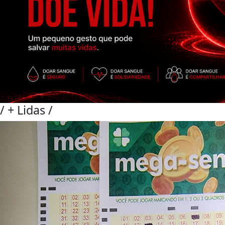
/
+ Lidas
/