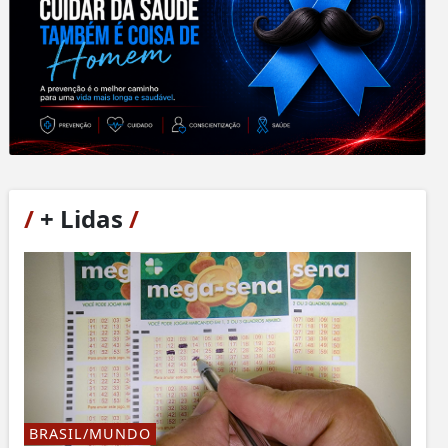
/
+ Lidas
/
BRASIL/MUNDO