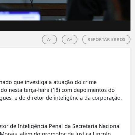
A-
A+
REPORTAR ERROS
nado que investiga a atuação do crime
iado nesta terça-feira (18) com depoimentos do
igues, e do diretor de inteligência da corporação,
retor de Inteligência Penal da Secretaria Nacional
 Morais, além do promotor de Justiça Lincoln