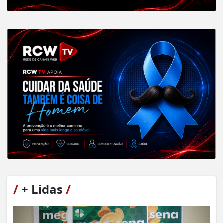
/
+ Lidas
/