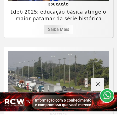
EDUCAÇÃO
Ideb 2025: educação básica atinge o
maior patamar da série histórica
Saiba Mais
Termos de Uso e Privacidade
Esse site utiliza cookies para melhorar sua
experiência de navegação. Ao continuar o acesso,
entendemos que você concorda com nossos Termos
de Uso e Privacidade.
PARA MAIS INFORMAÇÕES,
ACESSE NOSSOS TERMOS
CLICANDO AQUI
PROSSEGUIR
POLÍTICA