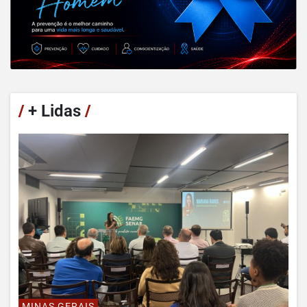
/
+ Lidas
/
MINAS GERAIS