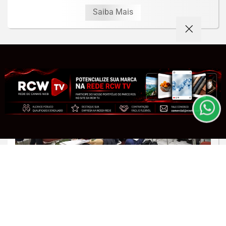
Saiba Mais
Termos de Uso e Privacidade
Esse site utiliza cookies para melhorar sua experiência
de navegação. Ao continuar o acesso, entendemos que
você concorda com nossos Termos de Uso e
Privacidade.
PARA MAIS INFORMAÇÕES,
ACESSE NOSSOS TERMOS
CLICANDO AQUI
PROSSEGUIR
EDUCAÇÃO
Bolsa Permanência do Prouni garante R$
700 mensais para alunos elegíveis
Saiba Mais