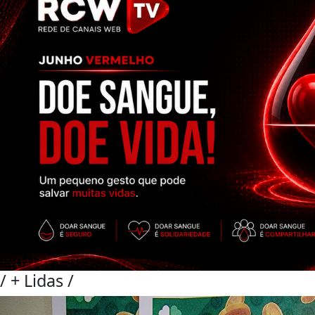
/
+ Lidas
/