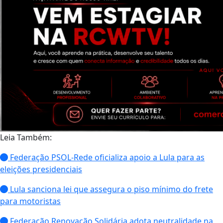
Leia Também:
Federação PSOL-Rede oficializa apoio a Lula para as
eleições presidenciais
Lula sanciona lei que assegura o piso mínimo do frete
para motoristas
Federação Renovação Solidária adota neutralidade na