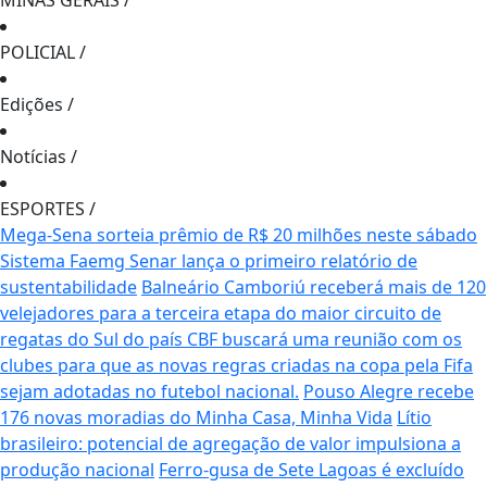
MINAS GERAIS
/
POLICIAL
/
Edições
/
Notícias
/
ESPORTES
/
Mega-Sena sorteia prêmio de R$ 20 milhões neste sábado
Sistema Faemg Senar lança o primeiro relatório de
sustentabilidade
Balneário Camboriú receberá mais de 120
velejadores para a terceira etapa do maior circuito de
regatas do Sul do país
CBF buscará uma reunião com os
clubes para que as novas regras criadas na copa pela Fifa
sejam adotadas no futebol nacional.
Pouso Alegre recebe
176 novas moradias do Minha Casa, Minha Vida
Lítio
brasileiro: potencial de agregação de valor impulsiona a
produção nacional
Ferro-gusa de Sete Lagoas é excluído