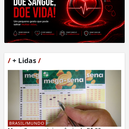
/
+ Lidas
/
BRASIL/MUNDO