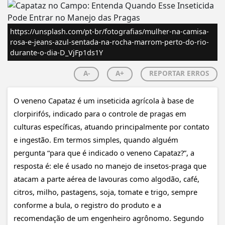
https://unsplash.com/pt-br/fotografias/mulher-na-camisa-
rosa-e-jeans-azul-sentada-na-rocha-marrom-perto-do-rio-
durante-o-dia-D_VjFp1ds1Y
A-
A+
REPORTAR ERROS
O veneno Capataz é um inseticida agrícola à base de
clorpirifós, indicado para o controle de pragas em
culturas específicas, atuando principalmente por contato
e ingestão. Em termos simples, quando alguém
pergunta “para que é indicado o veneno Capataz?”, a
resposta é: ele é usado no manejo de insetos-praga que
atacam a parte aérea de lavouras como algodão, café,
citros, milho, pastagens, soja, tomate e trigo, sempre
conforme a bula, o registro do produto e a
recomendação de um engenheiro agrônomo. Segundo