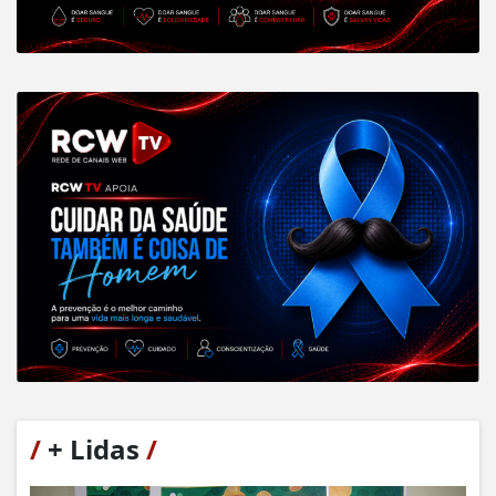
/
+ Lidas
/