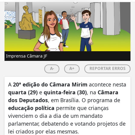
Imprensa Câmara JF
A-
A+
REPORTAR ERROS
A
20ª edição do Câmara Mirim
acontece nesta
quarta (29)
e
quinta-feira (30)
, na
Câmara
dos Deputados
, em Brasília. O programa de
educação política
permite que crianças
vivenciem o dia a dia de um mandato
parlamentar, debatendo e votando projetos de
lei criados por elas mesmas.