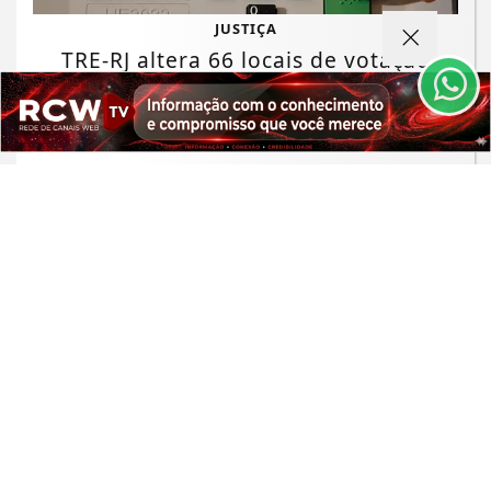
entendemos que você concorda com nossos Termos
JUSTIÇA
de Uso e Privacidade.
TRE-RJ altera 66 locais de votação
PARA MAIS INFORMAÇÕES,
ACESSE NOSSOS TERMOS
para conter o crime organizado
CLICANDO AQUI
PROSSEGUIR
Saiba Mais