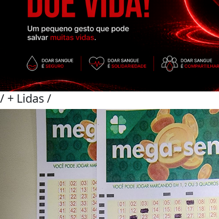
/
+ Lidas
/