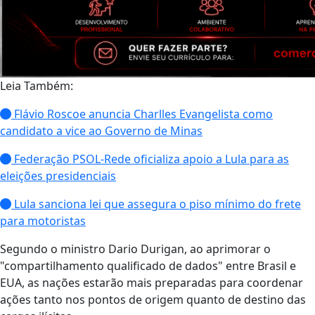
Leia Também:
Flávio Roscoe anuncia Charlles Evangelista como
candidato a vice ao Governo de Minas
Federação PSOL-Rede oficializa apoio a Lula para as
eleições presidenciais
Lula sanciona lei que assegura o piso mínimo do frete
para motoristas
Segundo o ministro Dario Durigan, ao aprimorar o
"compartilhamento qualificado de dados" entre Brasil e
EUA, as nações estarão mais preparadas para coordenar
ações tanto nos pontos de origem quanto de destino das