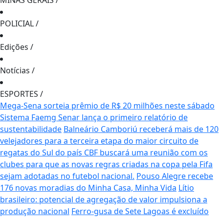
MINAS GERAIS
/
POLICIAL
/
Edições
/
Notícias
/
ESPORTES
/
Mega-Sena sorteia prêmio de R$ 20 milhões neste sábado
Sistema Faemg Senar lança o primeiro relatório de
sustentabilidade
Balneário Camboriú receberá mais de 120
velejadores para a terceira etapa do maior circuito de
regatas do Sul do país
CBF buscará uma reunião com os
clubes para que as novas regras criadas na copa pela Fifa
sejam adotadas no futebol nacional.
Pouso Alegre recebe
176 novas moradias do Minha Casa, Minha Vida
Lítio
brasileiro: potencial de agregação de valor impulsiona a
produção nacional
Ferro-gusa de Sete Lagoas é excluído