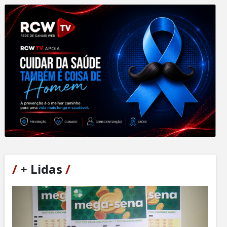
/
+ Lidas
/