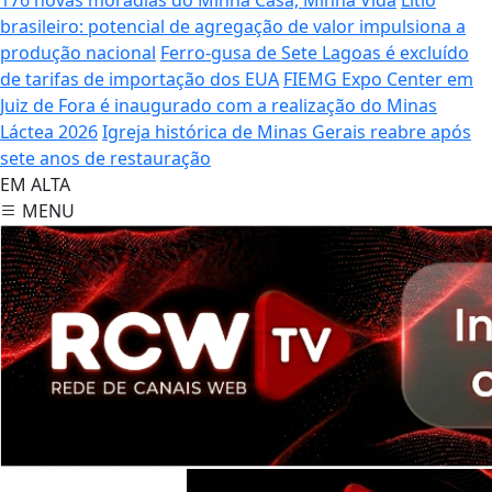
brasileiro: potencial de agregação de valor impulsiona a
produção nacional
Ferro-gusa de Sete Lagoas é excluído
de tarifas de importação dos EUA
FIEMG Expo Center em
Juiz de Fora é inaugurado com a realização do Minas
Láctea 2026
Igreja histórica de Minas Gerais reabre após
sete anos de restauração
EM ALTA
MENU