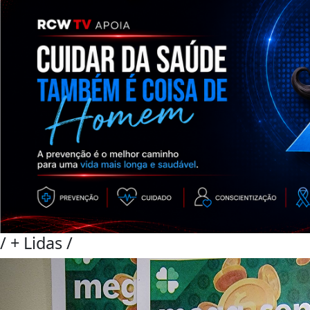
/
+ Lidas
/