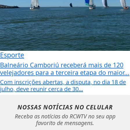
Esporte
Balneário Camboriú receberá mais de 120
velejadores para a terceira etapa do maior...
Com inscrições abertas, a disputa, no dia 18 de
julho, deve reunir cerca de 30...
NOSSAS NOTÍCIAS
NO CELULAR
Receba as notícias do RCWTV no seu app
favorito de mensagens.