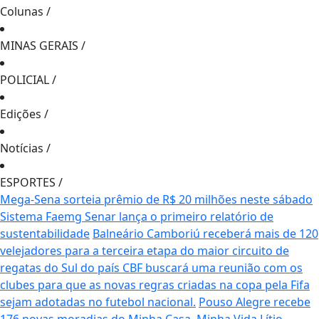
Colunas
/
MINAS GERAIS
/
POLICIAL
/
Edições
/
Notícias
/
ESPORTES
/
Mega-Sena sorteia prêmio de R$ 20 milhões neste sábado
Sistema Faemg Senar lança o primeiro relatório de
sustentabilidade
Balneário Camboriú receberá mais de 120
velejadores para a terceira etapa do maior circuito de
regatas do Sul do país
CBF buscará uma reunião com os
clubes para que as novas regras criadas na copa pela Fifa
sejam adotadas no futebol nacional.
Pouso Alegre recebe
176 novas moradias do Minha Casa, Minha Vida
Lítio