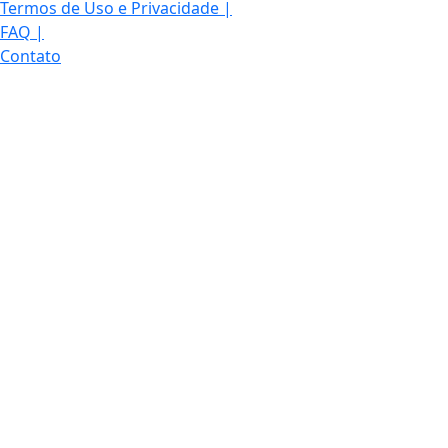
Termos de Uso e Privacidade
|
FAQ
|
Contato
© 2026 RCWTV – Sistema RCW de Comunicação. Todos os
direitos reservados. Informação com credibilidade e
compromisso com você.