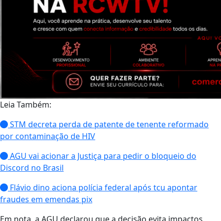
Leia Também:
STM decreta perda de patente de tenente reformado
por contaminação de HIV
AGU vai acionar a Justiça para pedir o bloqueio do
Discord no Brasil
Flávio dino aciona polícia federal após tcu apontar
fraudes em emendas pix
Em nota, a AGU declarou que a decisão evita impactos