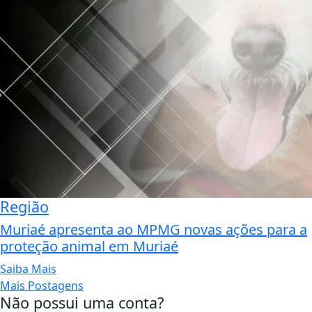
Região
Muriaé apresenta ao MPMG novas ações para a
proteção animal em Muriaé
Saiba Mais
Mais Postagens
Não possui uma conta?