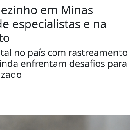
pezinho em Minas
de especialistas e na
to
atal no país com rastreamento
ainda enfrentam desafios para
izado