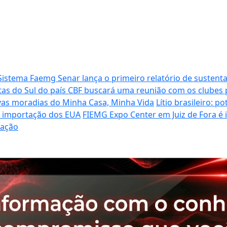
Sistema Faemg Senar lança o primeiro relatório de sustenta
tas do Sul do país
CBF buscará uma reunião com os clubes p
vas moradias do Minha Casa, Minha Vida
Lítio brasileiro: 
de importação dos EUA
FIEMG Expo Center em Juiz de Fora é
ração