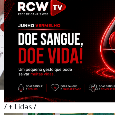
/
+ Lidas
/