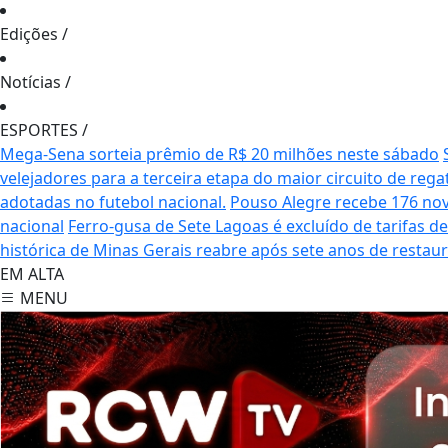
Edições
/
Notícias
/
ESPORTES
/
Mega-Sena sorteia prêmio de R$ 20 milhões neste sábado
velejadores para a terceira etapa do maior circuito de rega
adotadas no futebol nacional.
Pouso Alegre recebe 176 no
nacional
Ferro-gusa de Sete Lagoas é excluído de tarifas 
histórica de Minas Gerais reabre após sete anos de restau
EM ALTA
MENU