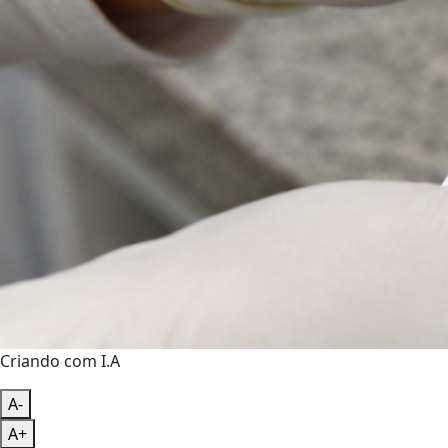
Criando com I.A
A-
A+