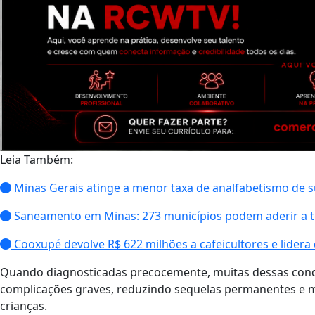
Leia Também:
Minas Gerais atinge a menor taxa de analfabetismo de s
Saneamento em Minas: 273 municípios podem aderir a 
Cooxupé devolve R$ 622 milhões a cafeicultores e lider
Quando diagnosticadas precocemente, muitas dessas cond
complicações graves, reduzindo sequelas permanentes e m
crianças.