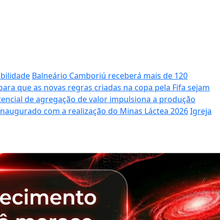
bilidade
Balneário Camboriú receberá mais de 120
ara que as novas regras criadas na copa pela Fifa sejam
potencial de agregação de valor impulsiona a produção
 inaugurado com a realização do Minas Láctea 2026
Igreja