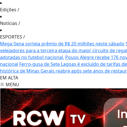
Edições
/
Notícias
/
ESPORTES
/
Mega-Sena sorteia prêmio de R$ 20 milhões neste sábado
velejadores para a terceira etapa do maior circuito de rega
adotadas no futebol nacional.
Pouso Alegre recebe 176 no
nacional
Ferro-gusa de Sete Lagoas é excluído de tarifas 
histórica de Minas Gerais reabre após sete anos de restau
EM ALTA
MENU