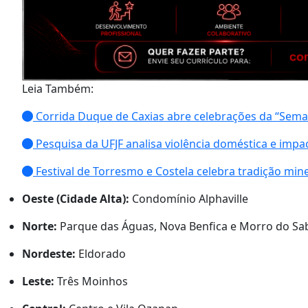
Leia Também:
Corrida Duque de Caxias abre celebrações da “Sem
Pesquisa da UFJF analisa violência doméstica e impa
Festival de Torresmo e Costela celebra tradição mine
Oeste (Cidade Alta):
Condomínio Alphaville
Norte:
Parque das Águas, Nova Benfica e Morro do Sa
Nordeste:
Eldorado
Leste:
Três Moinhos