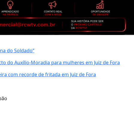
ana do Soldado”
cto do Auxílio-Moradia para mulheres em Juiz de Fora
ira com recorde de fritada em Juiz de Fora
bão