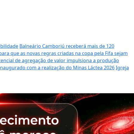
bilidade
Balneário Camboriú receberá mais de 120
ara que as novas regras criadas na copa pela Fifa sejam
potencial de agregação de valor impulsiona a produção
 inaugurado com a realização do Minas Láctea 2026
Igreja