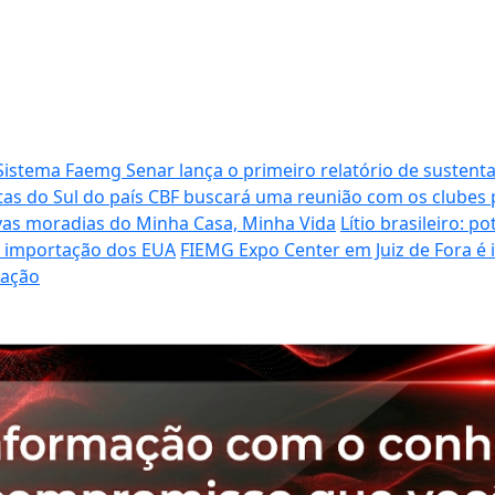
Sistema Faemg Senar lança o primeiro relatório de sustenta
tas do Sul do país
CBF buscará uma reunião com os clubes p
vas moradias do Minha Casa, Minha Vida
Lítio brasileiro: 
de importação dos EUA
FIEMG Expo Center em Juiz de Fora é
ração