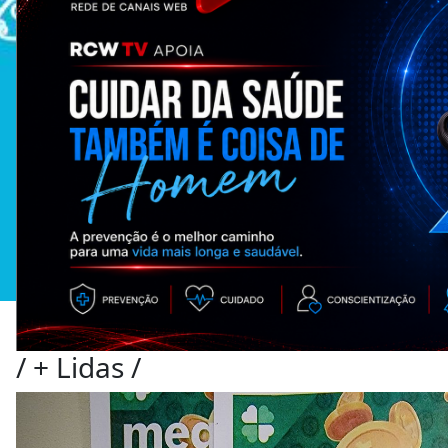
/
+ Lidas
/