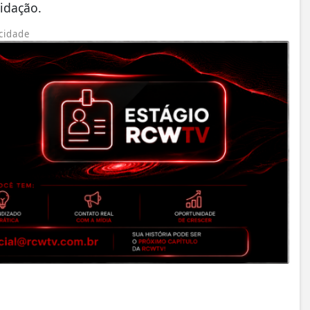
idação.
cidade