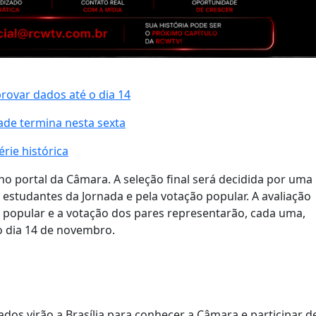
var dados até o dia 14
ade termina nesta sexta
rie histórica
no portal da Câmara. A seleção final será decidida por uma
estudantes da Jornada e pela votação popular. A avaliação
ão popular e a votação dos pares representarão, cada uma,
no dia 14 de novembro.
ados virão a Brasília para conhecer a Câmara e participar d