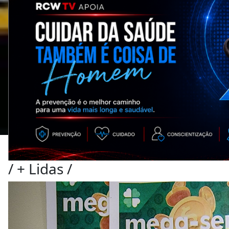
/
+ Lidas
/