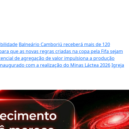
bilidade
Balneário Camboriú receberá mais de 120
ara que as novas regras criadas na copa pela Fifa sejam
potencial de agregação de valor impulsiona a produção
 inaugurado com a realização do Minas Láctea 2026
Igreja