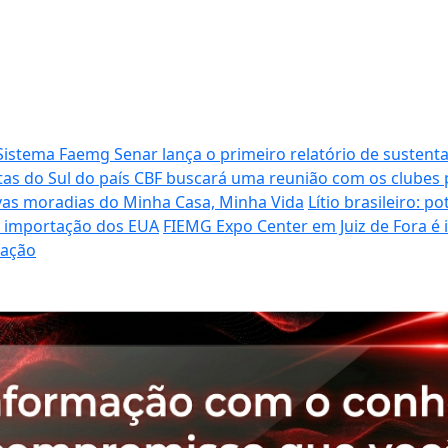
Sistema Faemg Senar lança o primeiro relatório de sustenta
tas do Sul do país
CBF buscará uma reunião com os clubes p
vas moradias do Minha Casa, Minha Vida
Lítio brasileiro: 
de importação dos EUA
FIEMG Expo Center em Juiz de Fora é
ração