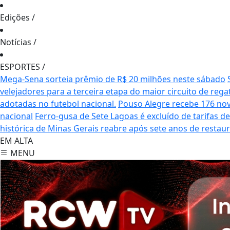
Edições
/
Notícias
/
ESPORTES
/
Mega-Sena sorteia prêmio de R$ 20 milhões neste sábado
velejadores para a terceira etapa do maior circuito de rega
adotadas no futebol nacional.
Pouso Alegre recebe 176 no
nacional
Ferro-gusa de Sete Lagoas é excluído de tarifas 
histórica de Minas Gerais reabre após sete anos de restau
EM ALTA
MENU