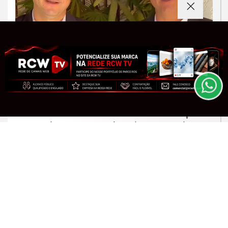
Termos de Uso e Privacidade
Esse site utiliza cookies para melhorar sua
experiência de navegação. Ao continuar o acesso,
entendemos que você concorda com nossos Termos
de Uso e Privacidade.
PARA MAIS INFORMAÇÕES,
ACESSE NOSSOS TERMOS
CLICANDO AQUI
MINAS GERAIS
PROSSEGUIR
PL oficializa Flávio Roscoe na disputa
pelo Governo de Minas Gerais
Saiba Mais