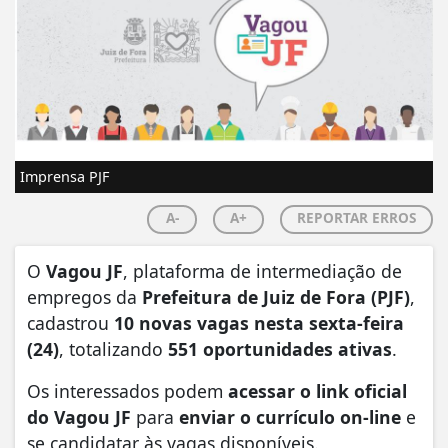
Imprensa PJF
A-
A+
REPORTAR ERROS
O
Vagou JF
, plataforma de intermediação de
empregos da
Prefeitura de Juiz de Fora (PJF)
,
cadastrou
10 novas vagas nesta sexta-feira
(24)
, totalizando
551 oportunidades ativas
.
Os interessados podem
acessar o link oficial
do Vagou JF
para
enviar o currículo on-line
e
se candidatar às vagas disponíveis.