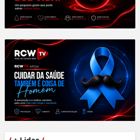
/
+ Lidas
/