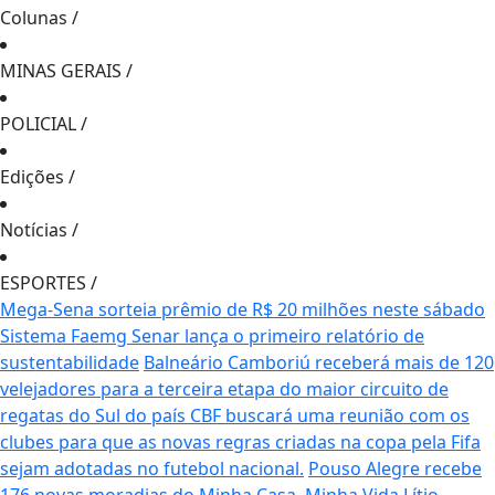
Colunas
/
MINAS GERAIS
/
POLICIAL
/
Edições
/
Notícias
/
ESPORTES
/
Mega-Sena sorteia prêmio de R$ 20 milhões neste sábado
Sistema Faemg Senar lança o primeiro relatório de
sustentabilidade
Balneário Camboriú receberá mais de 120
velejadores para a terceira etapa do maior circuito de
regatas do Sul do país
CBF buscará uma reunião com os
clubes para que as novas regras criadas na copa pela Fifa
sejam adotadas no futebol nacional.
Pouso Alegre recebe
176 novas moradias do Minha Casa, Minha Vida
Lítio