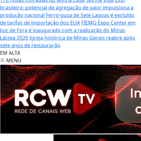
brasileiro: potencial de agregação de valor impulsiona a
produção nacional
Ferro-gusa de Sete Lagoas é excluído
de tarifas de importação dos EUA
FIEMG Expo Center em
Juiz de Fora é inaugurado com a realização do Minas
Láctea 2026
Igreja histórica de Minas Gerais reabre após
sete anos de restauração
EM ALTA
MENU