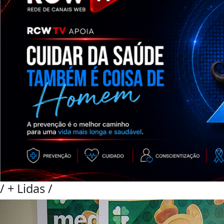
/
+ Lidas
/