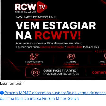
Leia Também:
Procon-MPMG determina suspensão da venda de doces
da linha Balls da marca Fini em Minas Gerais