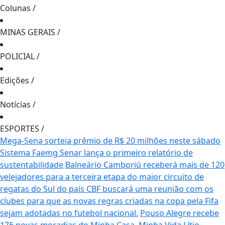
Colunas
/
MINAS GERAIS
/
POLICIAL
/
Edições
/
Notícias
/
ESPORTES
/
Mega-Sena sorteia prêmio de R$ 20 milhões neste sábado
Sistema Faemg Senar lança o primeiro relatório de
sustentabilidade
Balneário Camboriú receberá mais de 120
velejadores para a terceira etapa do maior circuito de
regatas do Sul do país
CBF buscará uma reunião com os
clubes para que as novas regras criadas na copa pela Fifa
sejam adotadas no futebol nacional.
Pouso Alegre recebe
176 novas moradias do Minha Casa, Minha Vida
Lítio