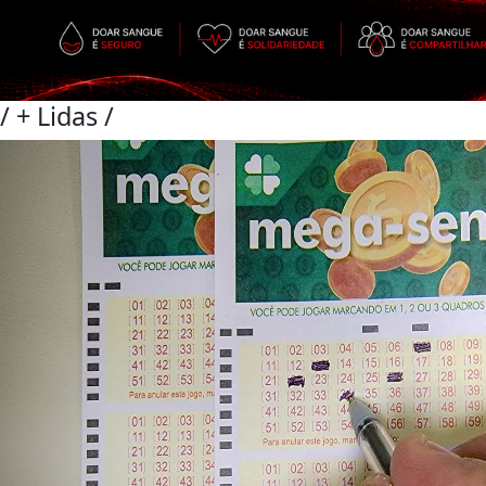
/
+ Lidas
/