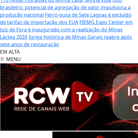
brasileiro: potencial de agregação de valor impulsiona a
produção nacional
Ferro-gusa de Sete Lagoas é excluído
de tarifas de importação dos EUA
FIEMG Expo Center em
Juiz de Fora é inaugurado com a realização do Minas
Láctea 2026
Igreja histórica de Minas Gerais reabre após
sete anos de restauração
EM ALTA
MENU