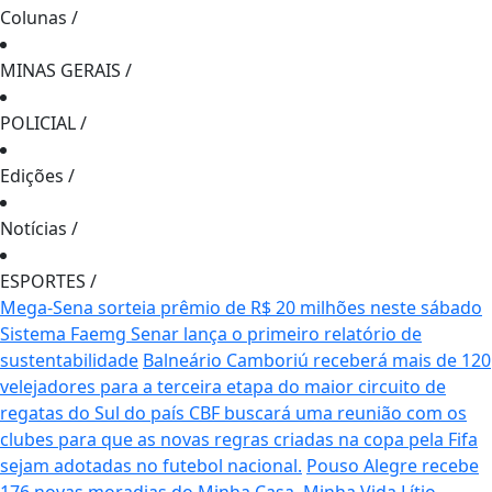
Colunas
/
MINAS GERAIS
/
POLICIAL
/
Edições
/
Notícias
/
ESPORTES
/
Mega-Sena sorteia prêmio de R$ 20 milhões neste sábado
Sistema Faemg Senar lança o primeiro relatório de
sustentabilidade
Balneário Camboriú receberá mais de 120
velejadores para a terceira etapa do maior circuito de
regatas do Sul do país
CBF buscará uma reunião com os
clubes para que as novas regras criadas na copa pela Fifa
sejam adotadas no futebol nacional.
Pouso Alegre recebe
176 novas moradias do Minha Casa, Minha Vida
Lítio