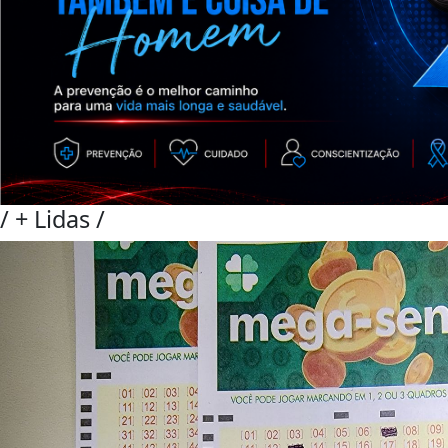
/
+ Lidas
/