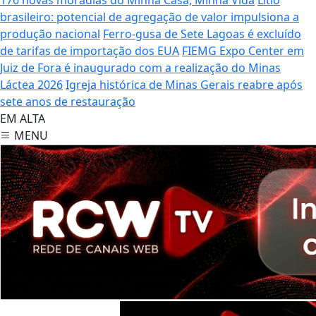
brasileiro: potencial de agregação de valor impulsiona a
produção nacional
Ferro-gusa de Sete Lagoas é excluído
de tarifas de importação dos EUA
FIEMG Expo Center em
Juiz de Fora é inaugurado com a realização do Minas
Láctea 2026
Igreja histórica de Minas Gerais reabre após
sete anos de restauração
EM ALTA
MENU