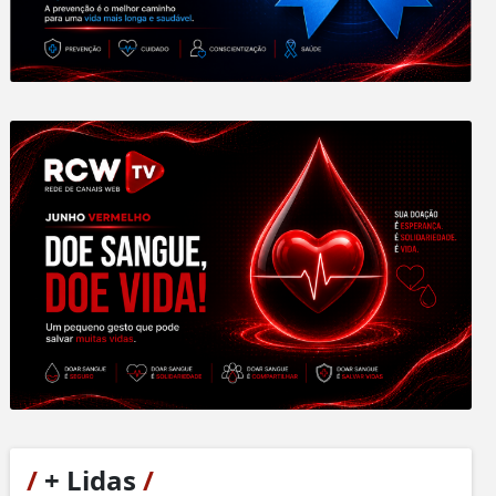
/
+ Lidas
/