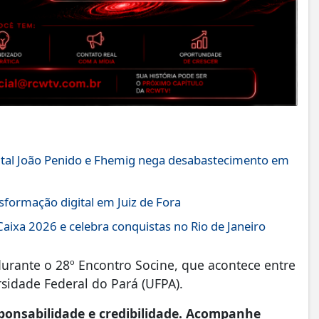
pital João Penido e Fhemig nega desabastecimento em
sformação digital em Juiz de Fora
 Caixa 2026 e celebra conquistas no Rio de Janeiro
urante o 28º Encontro Socine, que acontece entre
rsidade Federal do Pará (UFPA).
onsabilidade e credibilidade. Acompanhe