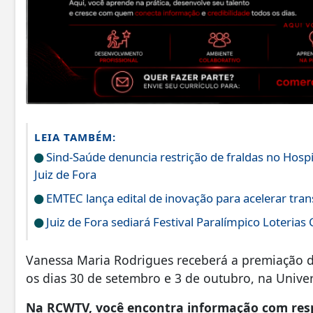
LEIA TAMBÉM:
Sind-Saúde denuncia restrição de fraldas no Hos
Juiz de Fora
EMTEC lança edital de inovação para acelerar tran
Juiz de Fora sediará Festival Paralímpico Loterias
Vanessa Maria Rodrigues receberá a premiação d
os dias 30 de setembro e 3 de outubro, na Unive
Na RCWTV, você encontra informação com resp