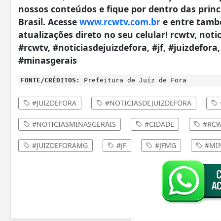
nossos conteúdos e fique por dentro das princi
Brasil. Acesse
www.rcwtv.com.br
e entre tamb
atualizações direto no seu celular! rcwtv, notici
#rcwtv, #noticiasdejuizdefora, #jf, #juizdefora
#minasgerais
FONTE/CRÉDITOS:
Prefeitura de Juíz de Fora
#JUIZDEFORA
#NOTICIASDEJUIZDEFORA
#NOTICIASMINASGERAIS
#CIDADE
#RCW
#JUIZDEFORAMG
#JF
#JFMG
#MIN