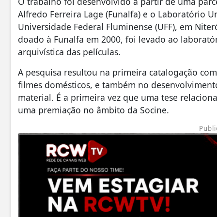
O trabalho foi desenvolvido a partir de uma par
Alfredo Ferreira Lage (Funalfa) e o Laboratório U
Universidade Federal Fluminense (UFF), em Niter
doado à Funalfa em 2000, foi levado ao laboratór
arquivística das películas.
A pesquisa resultou na primeira catalogação com
filmes domésticos, e também no desenvolvimento 
material. É a primeira vez que uma tese relacion
uma premiação no âmbito da Socine.
Publi