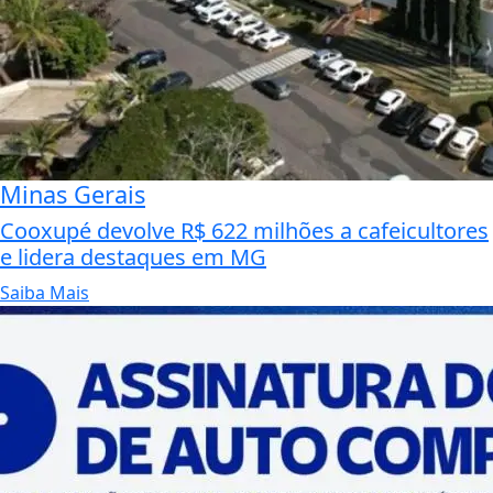
Minas Gerais
Cooxupé devolve R$ 622 milhões a cafeicultores
e lidera destaques em MG
Saiba Mais