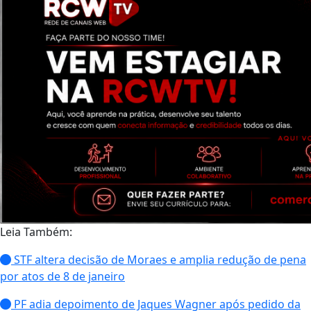
Leia Também:
STF altera decisão de Moraes e amplia redução de pena
por atos de 8 de janeiro
PF adia depoimento de Jaques Wagner após pedido da