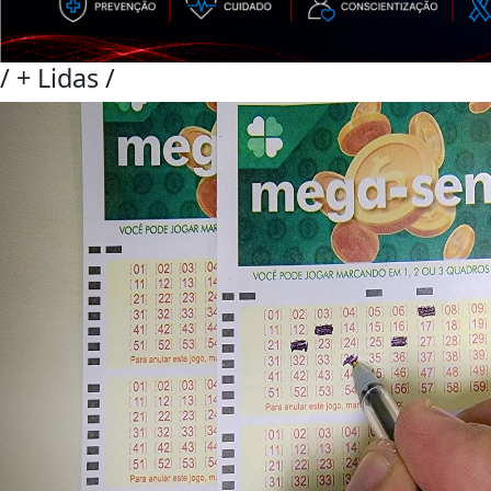
/
+ Lidas
/