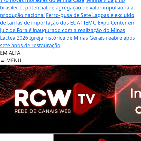
brasileiro: potencial de agregação de valor impulsiona a
produção nacional
Ferro-gusa de Sete Lagoas é excluído
de tarifas de importação dos EUA
FIEMG Expo Center em
Juiz de Fora é inaugurado com a realização do Minas
Láctea 2026
Igreja histórica de Minas Gerais reabre após
sete anos de restauração
EM ALTA
MENU