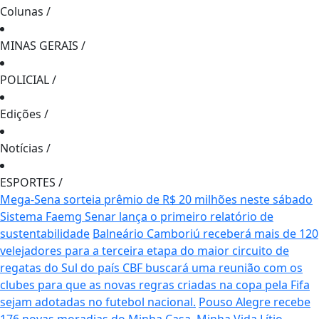
Colunas
/
MINAS GERAIS
/
POLICIAL
/
Edições
/
Notícias
/
ESPORTES
/
Mega-Sena sorteia prêmio de R$ 20 milhões neste sábado
Sistema Faemg Senar lança o primeiro relatório de
sustentabilidade
Balneário Camboriú receberá mais de 120
velejadores para a terceira etapa do maior circuito de
regatas do Sul do país
CBF buscará uma reunião com os
clubes para que as novas regras criadas na copa pela Fifa
sejam adotadas no futebol nacional.
Pouso Alegre recebe
176 novas moradias do Minha Casa, Minha Vida
Lítio