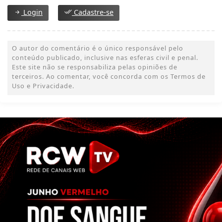
Login
Cadastre-se
O autor do comentário é o único responsável pelo
conteúdo publicado, inclusive nas esferas civil e penal.
Este site não se responsabiliza pelas opiniões de
terceiros. Ao comentar, você concorda com os Termos de
Uso e Privacidade.