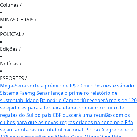
Colunas
/
MINAS GERAIS
/
POLICIAL
/
Edições
/
Notícias
/
ESPORTES
/
Mega-Sena sorteia prêmio de R$ 20 milhões neste sábado
Sistema Faemg Senar lança o primeiro relatório de
sustentabilidade
Balneário Camboriú receberá mais de 120
velejadores para a terceira etapa do maior circuito de
regatas do Sul do país
CBF buscará uma reunião com os
clubes para que as novas regras criadas na copa pela Fifa
sejam adotadas no futebol nacional.
Pouso Alegre recebe
176 novas moradias do Minha Casa, Minha Vida
Lítio