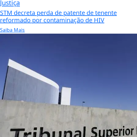
Justiça
STM decreta perda de patente de tenente
reformado por contaminação de HIV
Saiba Mais