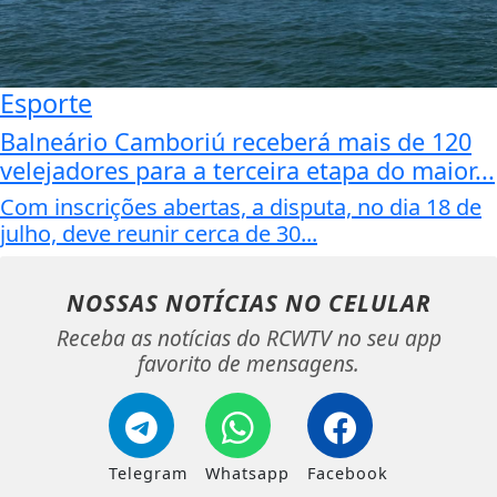
Esporte
Balneário Camboriú receberá mais de 120
velejadores para a terceira etapa do maior...
Com inscrições abertas, a disputa, no dia 18 de
julho, deve reunir cerca de 30...
NOSSAS NOTÍCIAS
NO CELULAR
Receba as notícias do RCWTV no seu app
favorito de mensagens.
Telegram
Whatsapp
Facebook