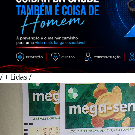
/
+ Lidas
/