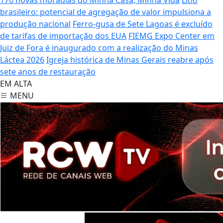
brasileiro: potencial de agregação de valor impulsiona a
produção nacional
Ferro-gusa de Sete Lagoas é excluído
de tarifas de importação dos EUA
FIEMG Expo Center em
Juiz de Fora é inaugurado com a realização do Minas
Láctea 2026
Igreja histórica de Minas Gerais reabre após
sete anos de restauração
EM ALTA
MENU