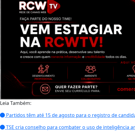
Leia Também:
Partidos têm até 15 de agosto para o registro de candidat
TSE cria conselho para combater o uso de inteligência art