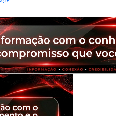
ração