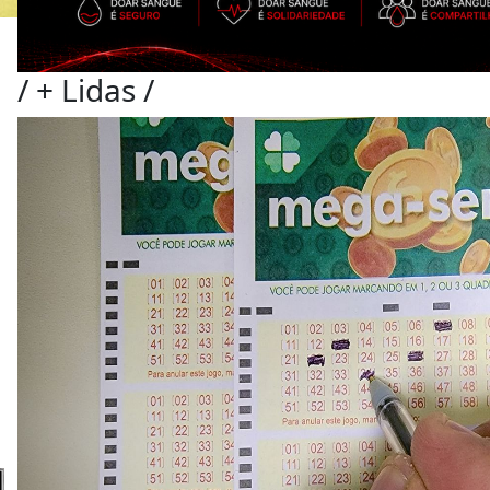
/
+ Lidas
/