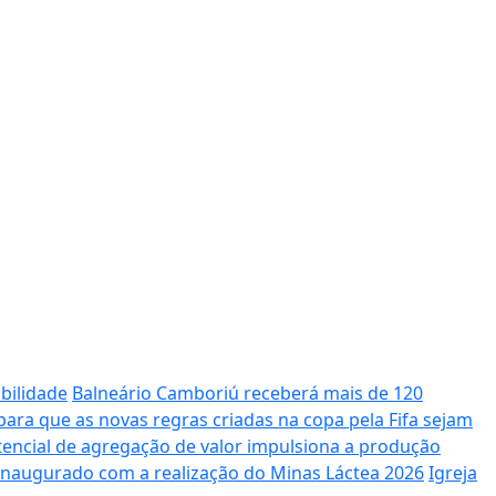
bilidade
Balneário Camboriú receberá mais de 120
ara que as novas regras criadas na copa pela Fifa sejam
potencial de agregação de valor impulsiona a produção
 inaugurado com a realização do Minas Láctea 2026
Igreja