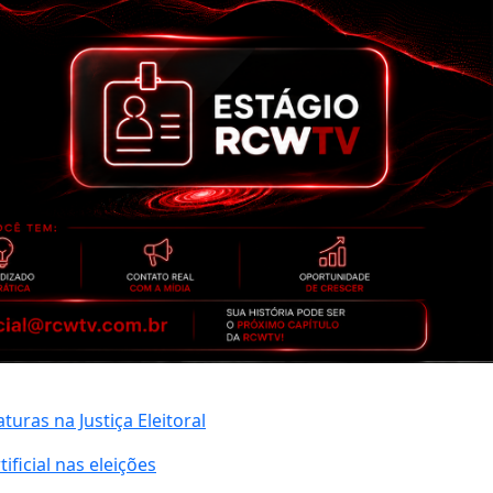
uras na Justiça Eleitoral
ificial nas eleições