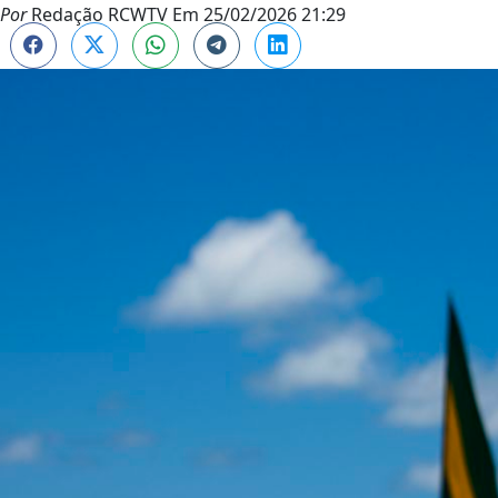
Por
Redação RCWTV
Em
25/02/2026 21:29