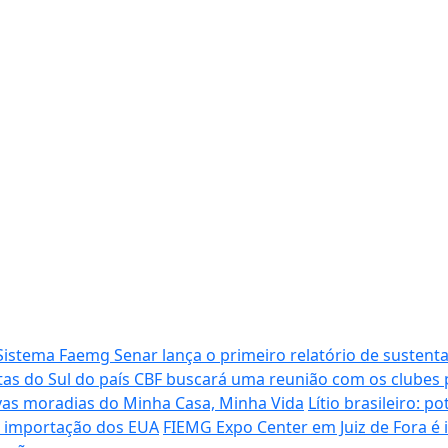
Sistema Faemg Senar lança o primeiro relatório de sustenta
tas do Sul do país
CBF buscará uma reunião com os clubes p
vas moradias do Minha Casa, Minha Vida
Lítio brasileiro: 
de importação dos EUA
FIEMG Expo Center em Juiz de Fora é