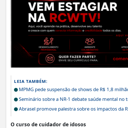
LEIA TAMBÉM:
MPMG pede suspensão de shows de R$ 1,8 milhão
Seminário sobre a NR-1 debate saúde mental no 
Abrasel promove palestra sobre os impactos da Re
O curso de cuidador de idosos