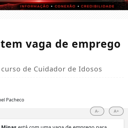
a tem vaga de emprego
 curso de Cuidador de Idosos
A-
A+
Minas
está com uma vaga de emprego para