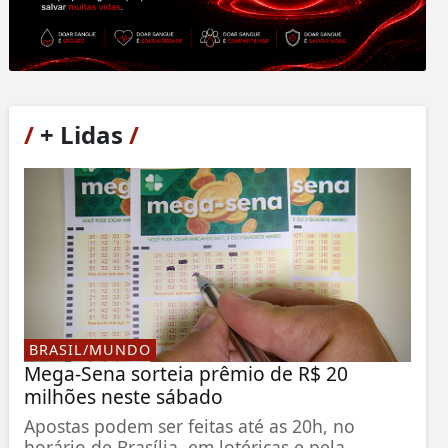
/
+ Lidas
/
BRASIL/MUNDO
Mega-Sena sorteia prêmio de R$ 20
milhões neste sábado
Apostas podem ser feitas até as 20h, no
horário de Brasília, em lotéricas e pela...