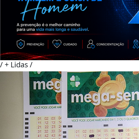
/
+ Lidas
/