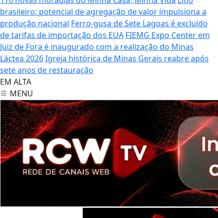
brasileiro: potencial de agregação de valor impulsiona a
produção nacional
Ferro-gusa de Sete Lagoas é excluído
de tarifas de importação dos EUA
FIEMG Expo Center em
Juiz de Fora é inaugurado com a realização do Minas
Láctea 2026
Igreja histórica de Minas Gerais reabre após
sete anos de restauração
EM ALTA
MENU