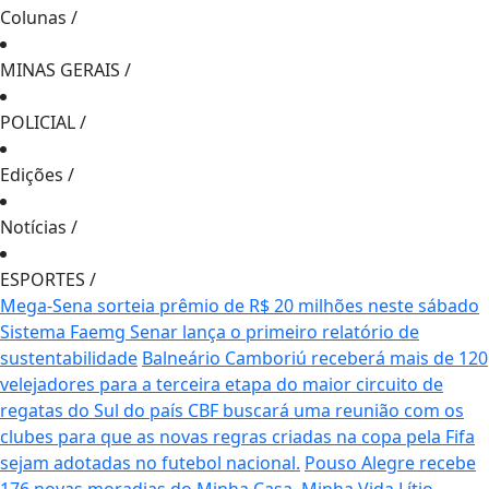
Colunas
/
MINAS GERAIS
/
POLICIAL
/
Edições
/
Notícias
/
ESPORTES
/
Mega-Sena sorteia prêmio de R$ 20 milhões neste sábado
Sistema Faemg Senar lança o primeiro relatório de
sustentabilidade
Balneário Camboriú receberá mais de 120
velejadores para a terceira etapa do maior circuito de
regatas do Sul do país
CBF buscará uma reunião com os
clubes para que as novas regras criadas na copa pela Fifa
sejam adotadas no futebol nacional.
Pouso Alegre recebe
176 novas moradias do Minha Casa, Minha Vida
Lítio