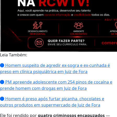
Leia Também:
Homem suspeito de agredir ex-sogra e ex-cunhada é
preso em clínica psiquiátrica em Juiz de Fora
PM apreende adolescente com 254 pinos de cocaína e
prende homem com drogas em Juiz de Fora
Homem é preso após furtar picanha, chocolates e
outros produtos em supermercado de Juiz de Fora
Ele foi rendido por
quatro criminosos encapuzados
—