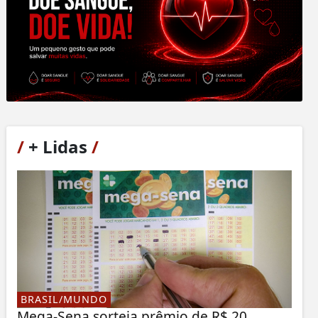
/
+ Lidas
/
BRASIL/MUNDO
Mega-Sena sorteia prêmio de R$ 20