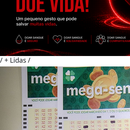
/
+ Lidas
/