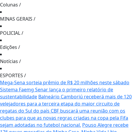
Colunas
/
MINAS GERAIS
/
POLICIAL
/
Edições
/
Notícias
/
ESPORTES
/
Mega-Sena sorteia prêmio de R$ 20 milhões neste sábado
Sistema Faemg Senar lança o primeiro relatório de
sustentabilidade
Balneário Camboriú receberá mais de 120
velejadores para a terceira etapa do maior circuito de
regatas do Sul do país
CBF buscará uma reunião com os
clubes para que as novas regras criadas na copa pela Fifa
sejam adotadas no futebol nacional.
Pouso Alegre recebe
176 novas moradias do Minha Casa, Minha Vida
Lítio