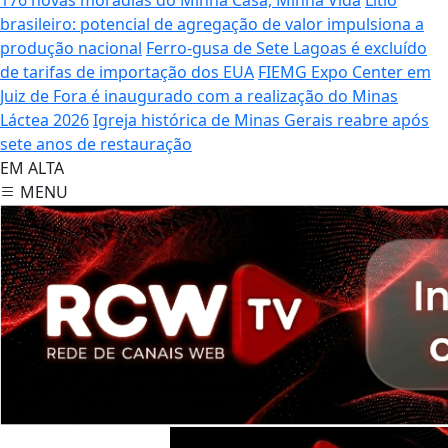
brasileiro: potencial de agregação de valor impulsiona a
produção nacional
Ferro-gusa de Sete Lagoas é excluído
de tarifas de importação dos EUA
FIEMG Expo Center em
Juiz de Fora é inaugurado com a realização do Minas
Láctea 2026
Igreja histórica de Minas Gerais reabre após
sete anos de restauração
EM ALTA
MENU