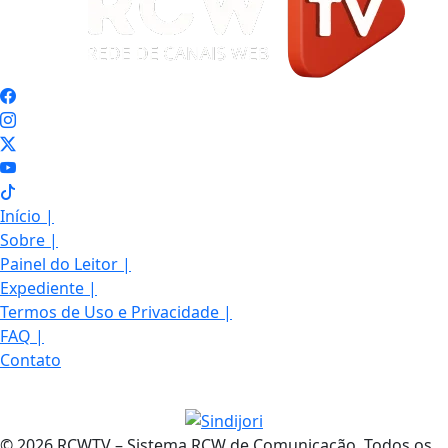
Início
|
Sobre
|
Painel do Leitor
|
Expediente
|
Termos de Uso e Privacidade
|
FAQ
|
Contato
© 2026 RCWTV – Sistema RCW de Comunicação. Todos os